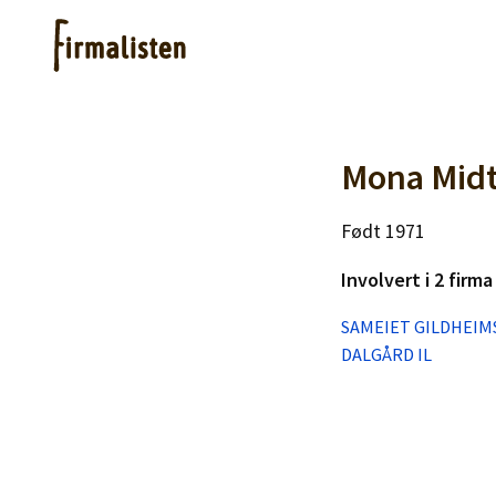
Artikler
Mona Mid
Født 1971
Hjelp
Involvert i 2 firma
Kjøpe lister
SAMEIET GILDHEIM
DALGÅRD IL
Priser