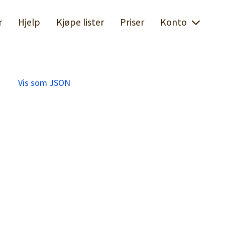
r
Hjelp
Kjøpe lister
Priser
Konto
Vis som JSON