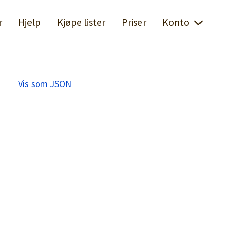
r
Hjelp
Kjøpe lister
Priser
Konto
Vis som JSON