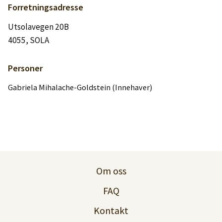
Logg inn
Forretningsadresse
Utsolavegen 20B
Lag konto
4055, SOLA
Personer
Gabriela Mihalache-Goldstein (Innehaver)
Om oss
FAQ
Kontakt