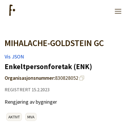
MIHALACHE-GOLDSTEIN GC
Artikler
Vis JSON
Hjelp
Enkeltpersonforetak (ENK)
Organisasjonsnummer:
830828052
Kjøpe lister
REGISTRERT 15.2.2023
Priser
Rengjøring av bygninger
AKTIVT
MVA