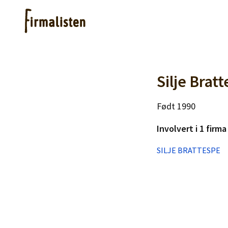
Artikler
Silje Brat
Født 1990
Hjelp
Involvert i 1 firma
Kjøpe lister
SILJE BRATTESPE
Priser