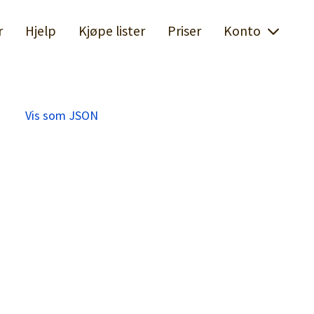
r
Hjelp
Kjøpe lister
Priser
Konto
Vis som JSON