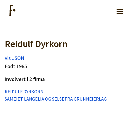
Reidulf Dyrkorn
Artikler
Vis JSON
Hjelp
Født 1965
Involvert i 2 firma
Kjøpe lister
REIDULF DYRKORN
SAMEIET LANGELIA OG SELSETRA GRUNNEIERLAG
Priser