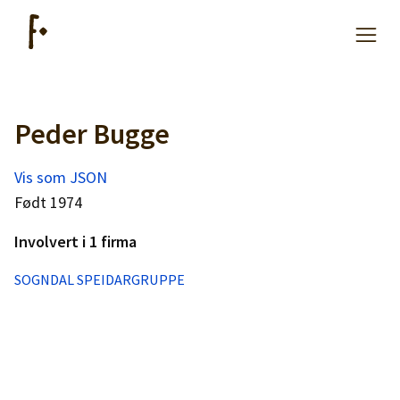
Peder Bugge
Artikler
Vis som JSON
Hjelp
Født 1974
Involvert i 1 firma
Kjøpe lister
SOGNDAL SPEIDARGRUPPE
Priser