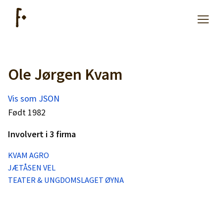
Ole Jørgen Kvam
Artikler
Vis som JSON
Hjelp
Født 1982
Involvert i 3 firma
Kjøpe lister
KVAM AGRO
JÆTÅSEN VEL
Priser
TEATER & UNGDOMSLAGET ØYNA