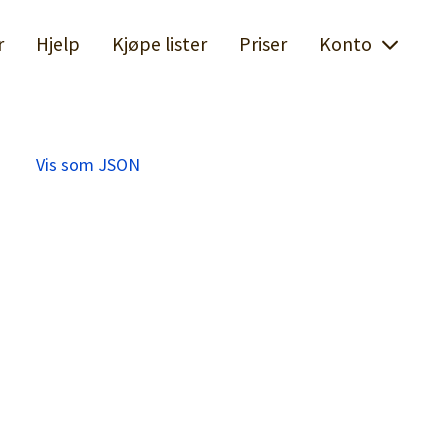
r
Hjelp
Kjøpe lister
Priser
Konto
Vis som JSON