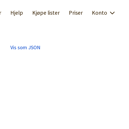
r
Hjelp
Kjøpe lister
Priser
Konto
Vis som JSON