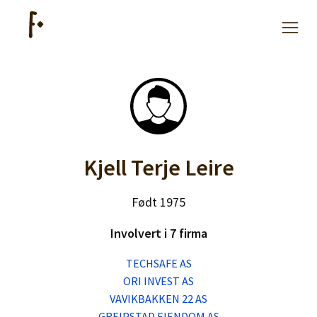
Hjelp
Kjøpe lister
Kjell Terje Leire
Priser
Født 1975
Involvert i 7 firma
TECHSAFE AS
Logg inn
ORI INVEST AS
VAVIKBAKKEN 22 AS
GREIPSTAD EIENDOM AS