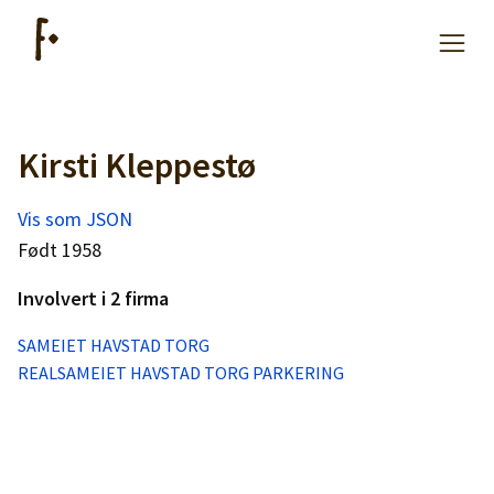
Kirsti Kleppestø
Artikler
Vis som JSON
Hjelp
Født 1958
Involvert i 2 firma
Kjøpe lister
SAMEIET HAVSTAD TORG
REALSAMEIET HAVSTAD TORG PARKERING
Priser