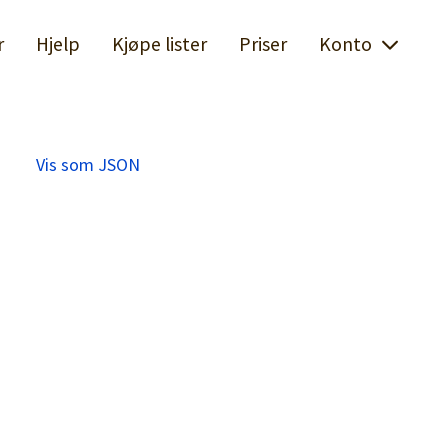
r
Hjelp
Kjøpe lister
Priser
Konto
Vis som JSON