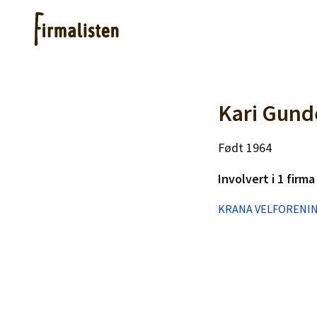
Artikler
Kari Gund
Født 1964
Hjelp
Involvert i 1 firma
Kjøpe lister
KRANA VELFORENI
Priser