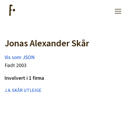
Jonas Alexander Skår
Artikler
Vis som JSON
Hjelp
Født 2003
Involvert i 1 firma
Kjøpe lister
J.A. SKÅR UTLEIGE
Priser