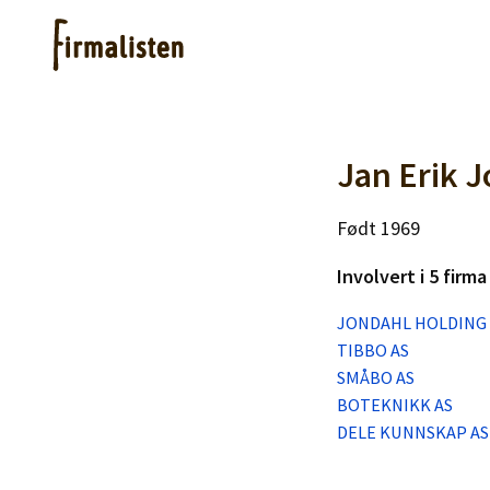
Artikler
Jan Erik 
Født 1969
Hjelp
Involvert i 5 firma
Kjøpe lister
JONDAHL HOLDING 
TIBBO AS
Priser
SMÅBO AS
BOTEKNIKK AS
DELE KUNNSKAP AS