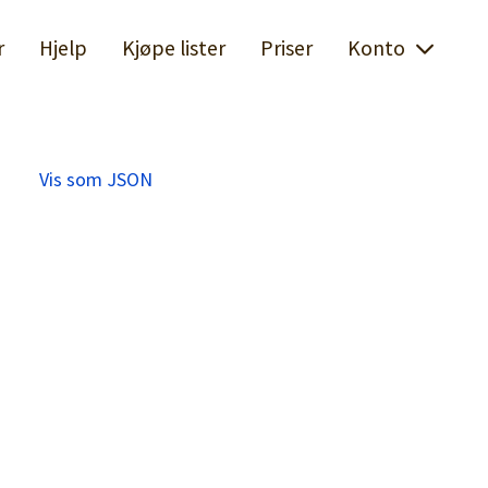
r
Hjelp
Kjøpe lister
Priser
Konto
Vis som JSON