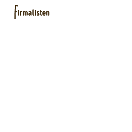
Hjelp
Kjøpe lister
Priser
Logg inn