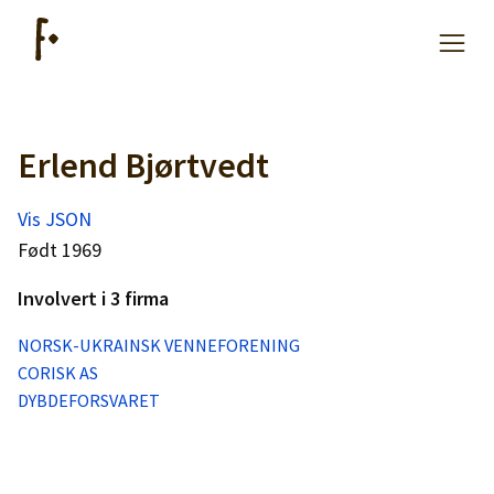
Erlend Bjørtvedt
Artikler
Vis JSON
Hjelp
Født 1969
Involvert i 3 firma
Kjøpe lister
NORSK-UKRAINSK VENNEFORENING
CORISK AS
Priser
DYBDEFORSVARET