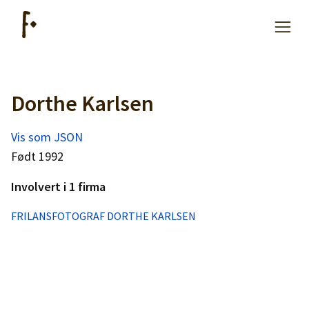
Dorthe Karlsen
Artikler
Vis som JSON
Hjelp
Født 1992
Involvert i 1 firma
Kjøpe lister
FRILANSFOTOGRAF DORTHE KARLSEN
Priser