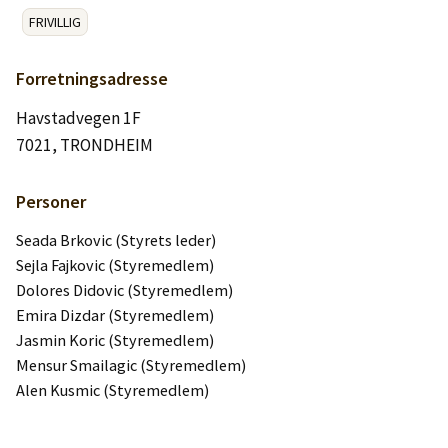
Logg inn
FRIVILLIG
Lag konto
Forretningsadresse
Havstadvegen 1F
7021, TRONDHEIM
Personer
Seada Brkovic (Styrets leder)
Sejla Fajkovic (Styremedlem)
Dolores Didovic (Styremedlem)
Emira Dizdar (Styremedlem)
Jasmin Koric (Styremedlem)
Mensur Smailagic (Styremedlem)
Alen Kusmic (Styremedlem)