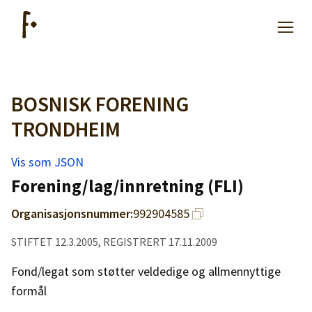
BOSNISK FORENING
Artikler
TRONDHEIM
Hjelp
Vis som JSON
Forening/lag/innretning (FLI)
Kjøpe lister
Organisasjonsnummer:
992904585
Priser
STIFTET 12.3.2005, REGISTRERT 17.11.2009
Fond/legat som støtter veldedige og allmennyttige
formål