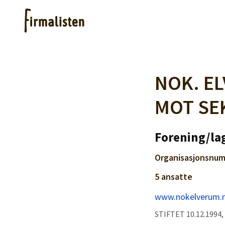
Artikler
NOK. E
MOT SE
Hjelp
Forening/lag
Kjøpe lister
Organisasjonsnum
Priser
5 ansatte
www.nokelverum.
STIFTET 10.12.1994