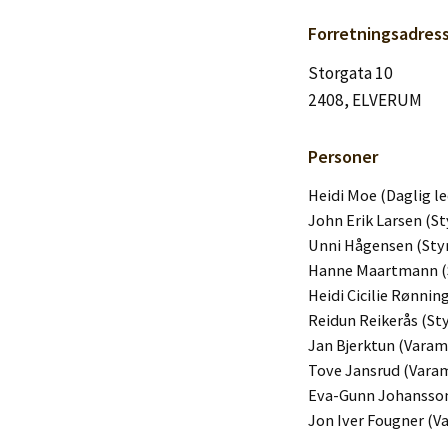
Logg inn
Forretningsadres
Lag konto
Storgata 10
2408, ELVERUM
Personer
Heidi Moe (Daglig le
John Erik Larsen (St
Unni Hågensen (St
Hanne Maartmann 
Heidi Cicilie Rønni
Reidun Reikerås (S
Jan Bjerktun (Vara
Tove Jansrud (Vara
Eva-Gunn Johansso
Jon Iver Fougner (