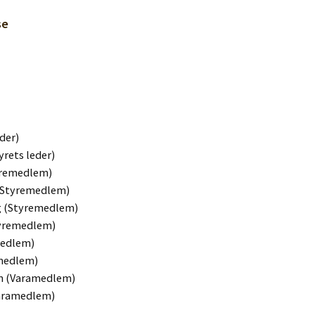
se
der)
yrets leder)
yremedlem)
(Styremedlem)
ng (Styremedlem)
tyremedlem)
medlem)
medlem)
n (Varamedlem)
Varamedlem)