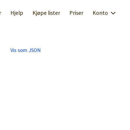
r
Hjelp
Kjøpe lister
Priser
Konto
Vis som JSON