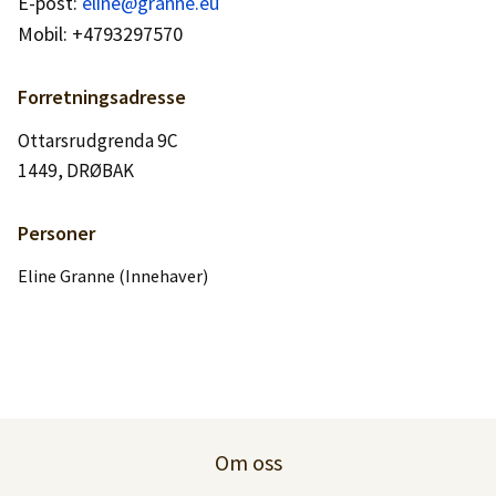
E-post:
Logg inn
eline@granne.eu
Mobil: +4793297570
Lag konto
Forretningsadresse
Ottarsrudgrenda 9C
1449, DRØBAK
Personer
Eline Granne (Innehaver)
Om oss