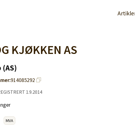
Artikle
OG KJØKKEN AS
 (AS)
mer:
914085292
REGISTRERT 1.9.2014
inger
MVA