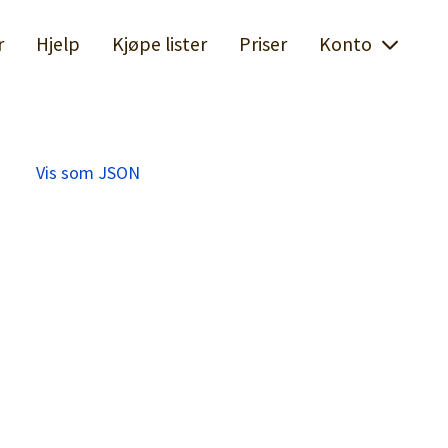
r
Hjelp
Kjøpe lister
Priser
Konto
Vis som JSON