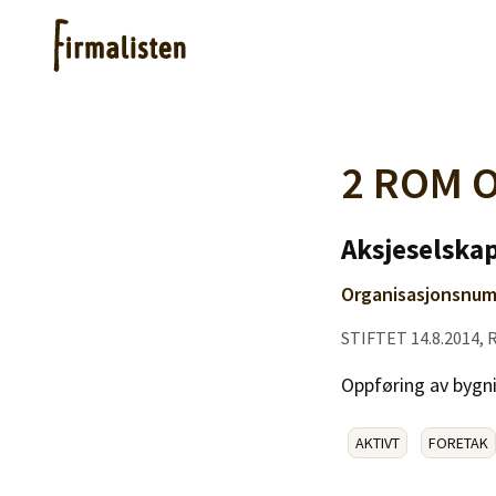
Artikler
2 ROM 
Hjelp
Aksjeselskap
Organisasjonsnum
Kjøpe lister
STIFTET 14.8.2014, 
Priser
Oppføring av bygn
AKTIVT
FORETAK