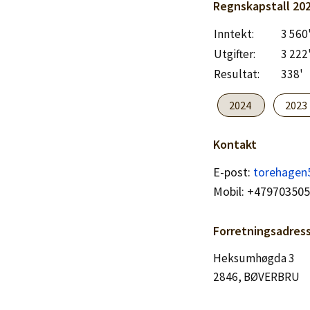
Logg inn
Regnskapstall
20
Inntekt:
3 560
Lag konto
Utgifter:
3 222
Resultat:
338'
2024
2023
Kontakt
E-post:
torehagen
Mobil: +47970350
Forretningsadres
Heksumhøgda 3
2846, BØVERBRU