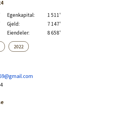
24
'
Egenkapital:
1 511'
'
Gjeld:
7 147'
Eiendeler:
8 658'
2022
59@gmail.com
54
se