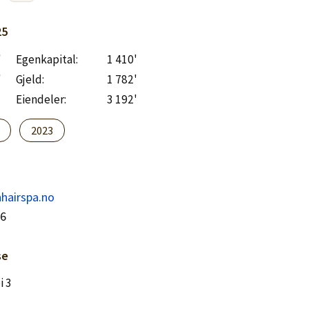
25
'
Egenkapital:
1 410'
'
Gjeld:
1 782'
Eiendeler:
3 192'
2023
hairspa.no
26
se
i 3