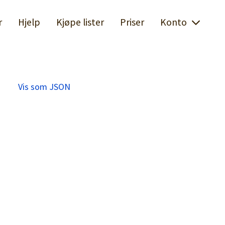
r
Hjelp
Kjøpe lister
Priser
Konto
Vis som JSON