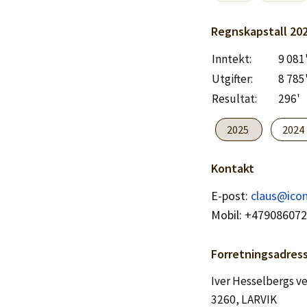
Logg inn
Regnskapstall
20
Lag konto
Inntekt:
9 081
Utgifter:
8 785
Resultat:
296'
2025
2024
Kontakt
E-post:
claus@icon
Mobil: +47908607
Forretningsadres
Iver Hesselbergs ve
3260, LARVIK