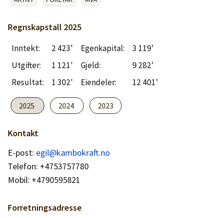
Logg inn
Regnskapstall
2025
Lag konto
Inntekt:
2 423'
Egenkapital:
3 119'
Utgifter:
1 121'
Gjeld:
9 282'
Resultat:
1 302'
Eiendeler:
12 401'
2025
2024
2023
Kontakt
E-post:
egil@kambokraft.no
Telefon: +4753757780
Mobil: +4790595821
Forretningsadresse