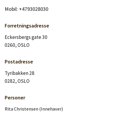
Logg inn
Mobil: +4793028030
Lag konto
Forretningsadresse
Eckersbergs gate 30
0260, OSLO
Postadresse
Tyribakken 28
0282, OSLO
Personer
Rita Christensen (Innehaver)