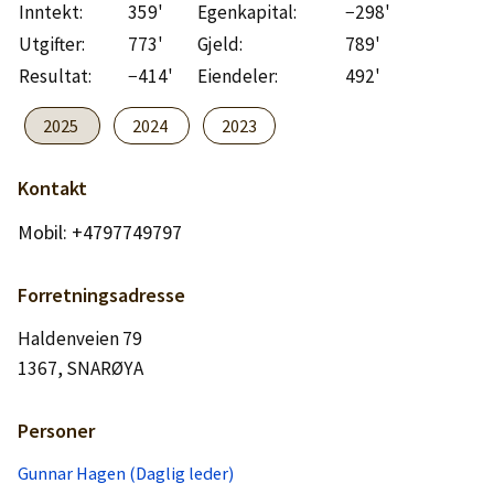
Logg inn
Inntekt:
359'
Egenkapital:
−298'
Utgifter:
773'
Gjeld:
789'
Resultat:
−414'
Eiendeler:
492'
Lag konto
2025
2024
2023
Kontakt
Mobil: +4797749797
Forretningsadresse
Haldenveien 79
1367, SNARØYA
Personer
Gunnar Hagen (Daglig leder)