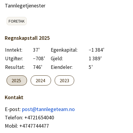
Logg inn
Tannlegetjenester
Lag konto
FORETAK
Regnskapstall
2025
Inntekt:
37'
Egenkapital:
−1 384'
Utgifter:
−708'
Gjeld:
1 389'
Resultat:
746'
Eiendeler:
5'
2025
2024
2023
Kontakt
E-post:
post@tannlegeteam.no
Telefon: +4721654040
Mobil: +4747744477