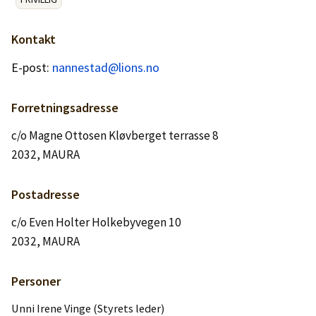
Logg inn
Kontakt
Lag konto
E-post:
nannestad@lions.no
Forretningsadresse
c/o Magne Ottosen Kløvberget terrasse 8
2032, MAURA
Postadresse
c/o Even Holter Holkebyvegen 10
2032, MAURA
Personer
Unni Irene Vinge (Styrets leder)