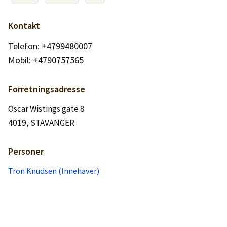
Logg inn
Kontakt
Lag konto
Telefon: +4799480007
Mobil: +4790757565
Forretningsadresse
Oscar Wistings gate 8
4019, STAVANGER
Personer
Tron Knudsen (Innehaver)