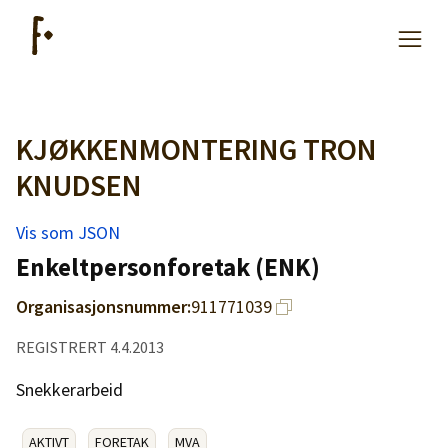
KJØKKENMONTERING TRON
Artikler
KNUDSEN
Hjelp
Vis som JSON
Enkeltpersonforetak (ENK)
Kjøpe lister
Organisasjonsnummer:
911771039
Priser
REGISTRERT 4.4.2013
Snekkerarbeid
AKTIVT
FORETAK
MVA