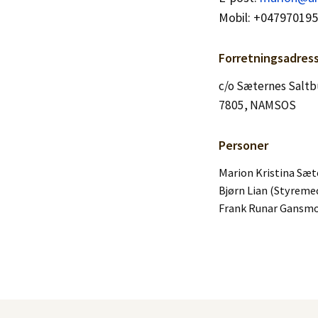
Logg inn
Mobil: +04797019
Lag konto
Forretningsadres
c/o Sæternes Salt
7805, NAMSOS
Personer
Marion Kristina Sæte
Bjørn Lian (Styrem
Frank Runar Gansm