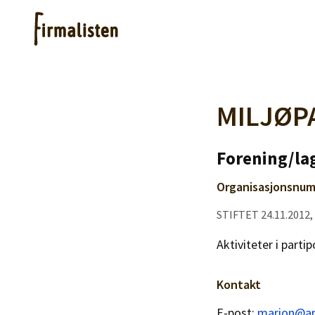
Artikler
MILJØP
Hjelp
Forening/lag
Organisasjonsnum
Kjøpe lister
STIFTET 24.11.2012
Priser
Aktiviteter i parti
Kontakt
E-post:
marion@ar