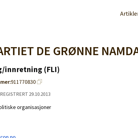
Artikle
ARTIET DE GRØNNE NAMD
/innretning (FLI)
mer:
911770830
, REGISTRERT 29.10.2013
politiske organisasjoner
con.no