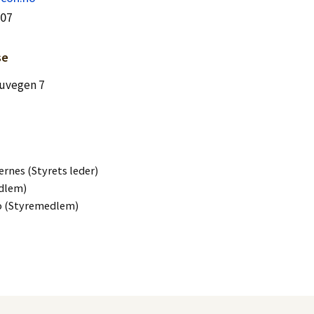
507
se
buvegen 7
rnes (Styrets leder)
edlem)
o (Styremedlem)