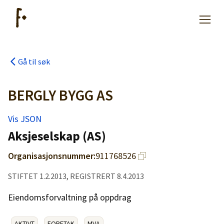
Gå til søk
Artikler
BERGLY BYGG AS
Hjelp
Vis JSON
Aksjeselskap (AS)
Kjøpe lister
Organisasjonsnummer:
911768526
Priser
STIFTET 1.2.2013, REGISTRERT 8.4.2013
Eiendomsforvaltning på oppdrag
AKTIVT
FORETAK
MVA