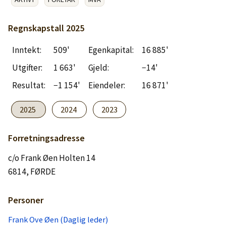
Logg inn
Regnskapstall
2025
Lag konto
Inntekt:
509'
Egenkapital:
16 885'
Utgifter:
1 663'
Gjeld:
−14'
Resultat:
−1 154'
Eiendeler:
16 871'
2025
2024
2023
Forretningsadresse
c/o Frank Øen Holten 14
6814, FØRDE
Personer
Frank Ove Øen (Daglig leder)