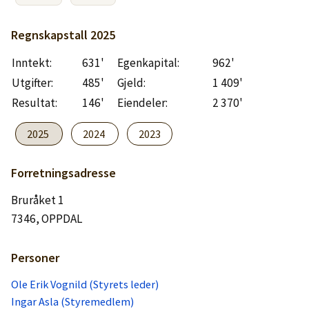
Logg inn
Regnskapstall
2025
Lag konto
Inntekt:
631'
Egenkapital:
962'
Utgifter:
485'
Gjeld:
1 409'
Resultat:
146'
Eiendeler:
2 370'
2025
2024
2023
Forretningsadresse
Bruråket 1
7346, OPPDAL
Personer
Ole Erik Vognild (Styrets leder)
Ingar Asla (Styremedlem)