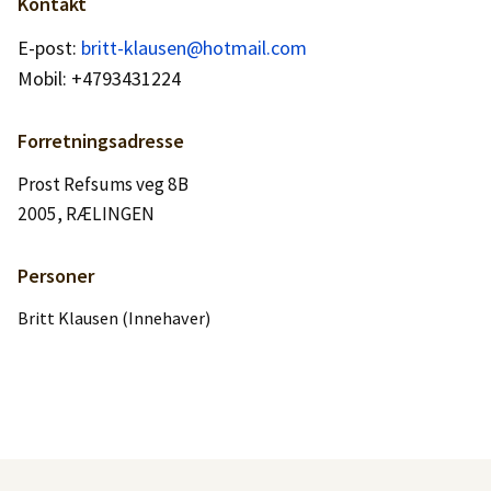
Logg inn
Kontakt
E-post:
britt-klausen@hotmail.com
Mobil: +4793431224
Lag konto
Forretningsadresse
Prost Refsums veg 8B
2005, RÆLINGEN
Personer
Britt Klausen (Innehaver)