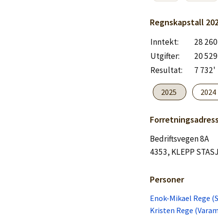
Logg inn
Regnskapstall
20
Lag konto
Inntekt:
28 260
Utgifter:
20 529
Resultat:
7 732'
2025
2024
Forretningsadres
Bedriftsvegen 8A
4353, KLEPP STAS
Personer
Enok-Mikael Rege (S
Kristen Rege (Vara