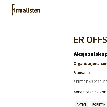
Artikler
ER OFF
Hjelp
Aksjeselskap
Organisasjonsnum
Kjøpe lister
5 ansatte
STIFTET 4.3.2013, R
Priser
Annen teknisk kon
AKTIVT
FORETAK