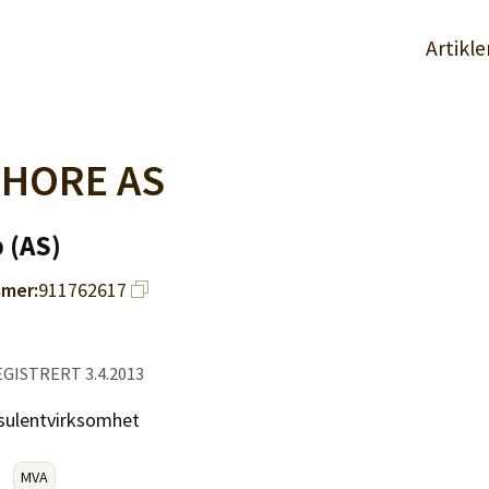
Artikle
SHORE AS
 (AS)
mer:
911762617
EGISTRERT 3.4.2013
sulentvirksomhet
MVA