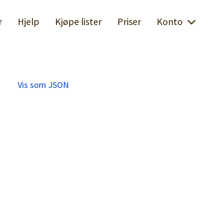
r
Hjelp
Kjøpe lister
Priser
Konto
Vis som JSON