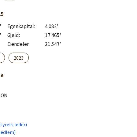
25
'
Egenkapital:
4 082'
'
Gjeld:
17 465'
Eiendeler:
21 547'
2023
se
JON
tyrets leder)
medlem)