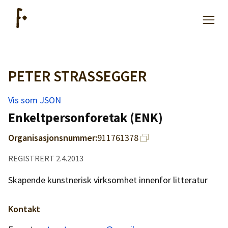
PETER STRASSEGGER
Artikler
Vis som JSON
Hjelp
Enkeltpersonforetak (ENK)
Organisasjonsnummer:
911761378
Kjøpe lister
REGISTRERT 2.4.2013
Priser
Skapende kunstnerisk virksomhet innenfor litteratur
Kontakt