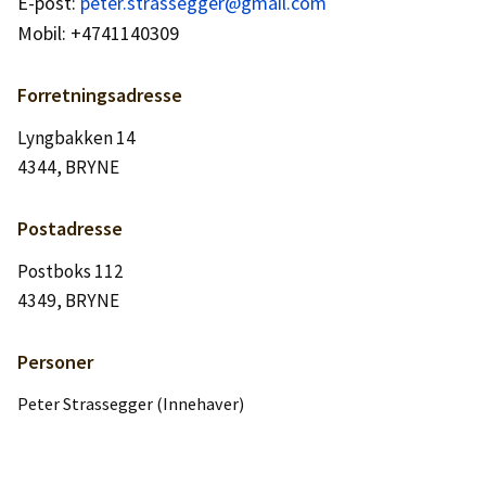
E-post:
Logg inn
peter.strassegger@gmail.com
Mobil: +4741140309
Lag konto
Forretningsadresse
Lyngbakken 14
4344, BRYNE
Postadresse
Postboks 112
4349, BRYNE
Personer
Peter Strassegger (Innehaver)