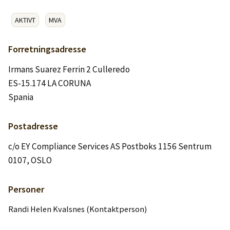
Logg inn
AKTIVT
MVA
Lag konto
Forretningsadresse
Irmans Suarez Ferrin 2 Culleredo
ES-15.174 LA CORUNA
Spania
Postadresse
c/o EY Compliance Services AS Postboks 1156 Sentrum
0107, OSLO
Personer
Randi Helen Kvalsnes (Kontaktperson)