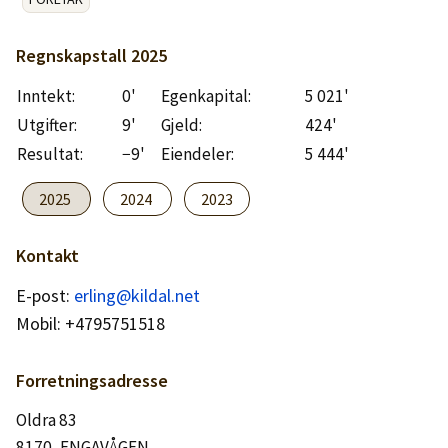
Logg inn
Regnskapstall
2025
Lag konto
Inntekt:
0'
Egenkapital:
5 021'
Utgifter:
9'
Gjeld:
424'
Resultat:
−9'
Eiendeler:
5 444'
2025
2024
2023
Kontakt
E-post:
erling@kildal.net
Mobil: +4795751518
Forretningsadresse
Oldra 83
8170, ENGAVÅGEN