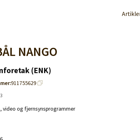
Artikle
BÅL NANGO
nforetak (ENK)
mer:
911755629
13
m, video og fjernsynsprogrammer
06