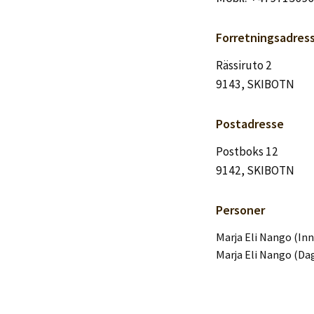
Logg inn
Forretningsadres
Lag konto
Rässiruto 2
9143, SKIBOTN
Postadresse
Postboks 12
9142, SKIBOTN
Personer
Marja Eli Nango (In
Marja Eli Nango (Dag