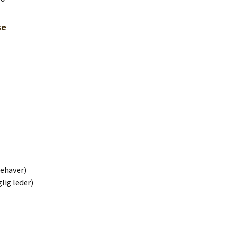
se
nehaver)
lig leder)