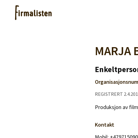
Artikler
MARJA 
Hjelp
Enkeltperso
Organisasjonsnum
Kjøpe lister
REGISTRERT 2.4.20
Priser
Produksjon av fil
Kontakt
Mobil: +47971509