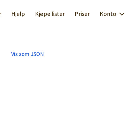
r
Hjelp
Kjøpe lister
Priser
Konto
Vis som JSON