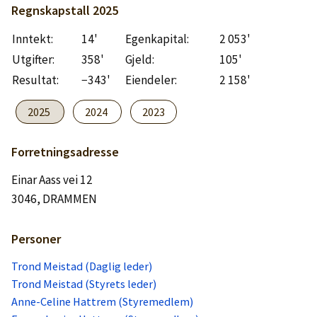
Logg inn
Regnskapstall
2025
Inntekt:
14'
Egenkapital:
2 053'
Lag konto
Utgifter:
358'
Gjeld:
105'
Resultat:
−343'
Eiendeler:
2 158'
2025
2024
2023
Forretningsadresse
Einar Aass vei 12
3046, DRAMMEN
Personer
Trond Meistad (Daglig leder)
Trond Meistad (Styrets leder)
Anne-Celine Hattrem (Styremedlem)