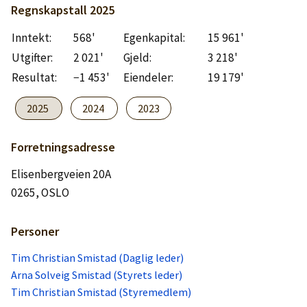
Logg inn
Regnskapstall
2025
Inntekt:
568'
Egenkapital:
15 961'
Lag konto
Utgifter:
2 021'
Gjeld:
3 218'
Resultat:
−1 453'
Eiendeler:
19 179'
2025
2024
2023
Forretningsadresse
Elisenbergveien 20A
0265, OSLO
Personer
Tim Christian Smistad (Daglig leder)
Arna Solveig Smistad (Styrets leder)
Tim Christian Smistad (Styremedlem)