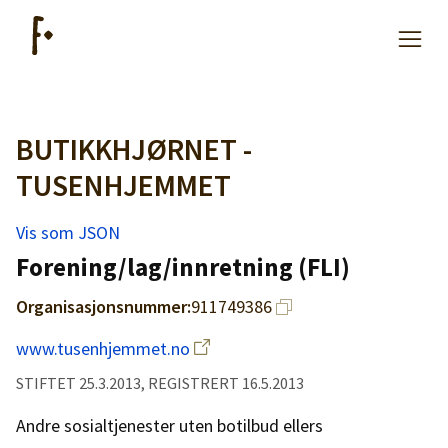
BUTIKKHJØRNET -
Artikler
TUSENHJEMMET
Hjelp
Vis som JSON
Forening/lag/innretning (FLI)
Kjøpe lister
Organisasjonsnummer:
911749386
Priser
www.tusenhjemmet.no
STIFTET 25.3.2013, REGISTRERT 16.5.2013
Andre sosialtjenester uten botilbud ellers