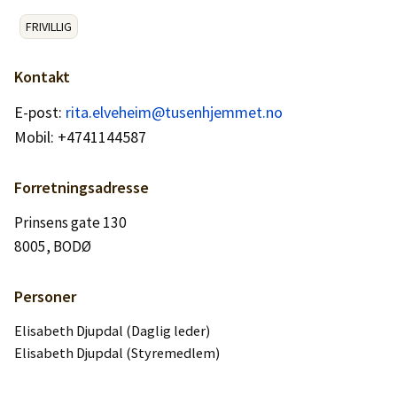
Logg inn
FRIVILLIG
Lag konto
Kontakt
E-post:
rita.elveheim@tusenhjemmet.no
Mobil: +4741144587
Forretningsadresse
Prinsens gate 130
8005, BODØ
Personer
Elisabeth Djupdal (Daglig leder)
Elisabeth Djupdal (Styremedlem)