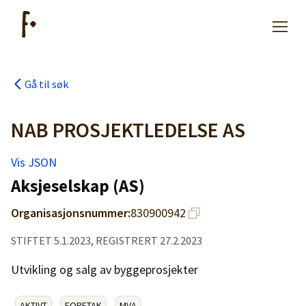
Gå til søk
Artikler
NAB PROSJEKTLEDELSE AS
Hjelp
Vis JSON
Aksjeselskap (AS)
Kjøpe lister
Organisasjonsnummer:
830900942
Priser
STIFTET 5.1.2023, REGISTRERT 27.2.2023
Utvikling og salg av byggeprosjekter
AKTIVT
FORETAK
MVA