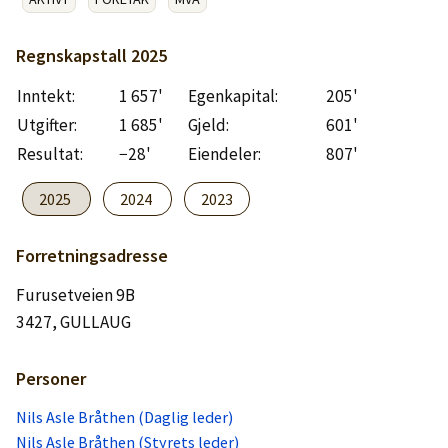
Logg inn
Regnskapstall
2025
Lag konto
Inntekt:
1 657'
Egenkapital:
205'
Utgifter:
1 685'
Gjeld:
601'
Resultat:
−28'
Eiendeler:
807'
2025
2024
2023
Forretningsadresse
Furusetveien 9B
3427, GULLAUG
Personer
Nils Asle Bråthen (Daglig leder)
Nils Asle Bråthen (Styrets leder)