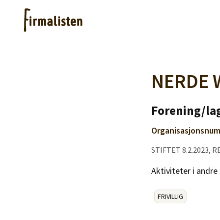
Artikler
NERDE 
Hjelp
Forening/lag
Organisasjonsnum
Kjøpe lister
STIFTET 8.2.2023, R
Priser
Aktiviteter i andr
FRIVILLIG