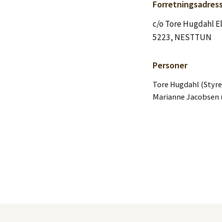
Logg inn
Forretningsadres
c/o Tore Hugdahl 
Lag konto
5223, NESTTUN
Personer
Tore Hugdahl (Styre
Marianne Jacobsen