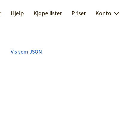
r
Hjelp
Kjøpe lister
Priser
Konto
Vis som JSON