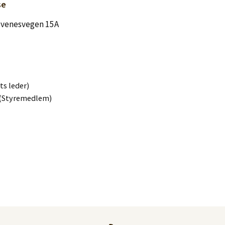
se
Elvenesvegen 15A
ts leder)
 (Styremedlem)