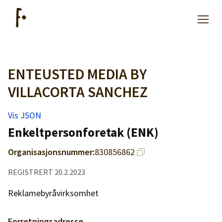
ENTEUSTED MEDIA BY
Artikler
VILLACORTA SANCHEZ
Hjelp
Vis JSON
Enkeltpersonforetak (ENK)
Kjøpe lister
Organisasjonsnummer:
830856862
Priser
REGISTRERT 20.2.2023
Reklamebyråvirksomhet
Forretningsadresse