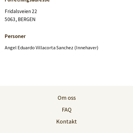
Logg inn
Fridalsveien 22
5063, BERGEN
Lag konto
Personer
Angel Eduardo Villacorta Sanchez (Innehaver)
Om oss
FAQ
Kontakt