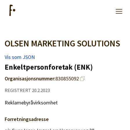
OLSEN MARKETING SOLUTIONS
Artikler
Vis som JSON
Hjelp
Enkeltpersonforetak (ENK)
Organisasjonsnummer:
830855092
Kjøpe lister
REGISTRERT 20.2.2023
Priser
Reklamebyråvirksomhet
Forretningsadresse