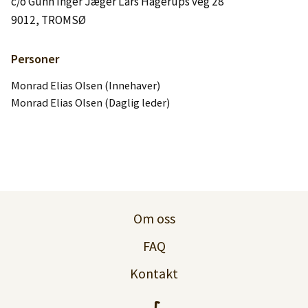
c/o Gunn Inger Jæger Lars Hagerups veg 28
Logg inn
9012, TROMSØ
Lag konto
Personer
Monrad Elias Olsen (Innehaver)
Monrad Elias Olsen (Daglig leder)
Om oss
FAQ
Kontakt