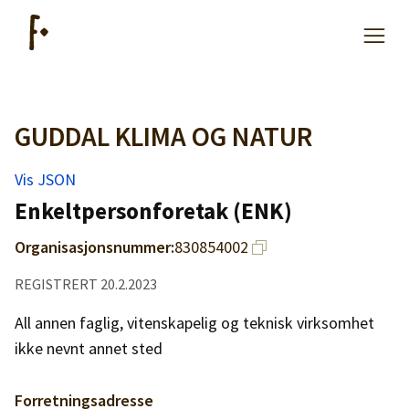
GUDDAL KLIMA OG NATUR
Artikler
Vis JSON
Hjelp
Enkeltpersonforetak (ENK)
Organisasjonsnummer:
830854002
Kjøpe lister
REGISTRERT 20.2.2023
Priser
All annen faglig, vitenskapelig og teknisk virksomhet
ikke nevnt annet sted
Forretningsadresse