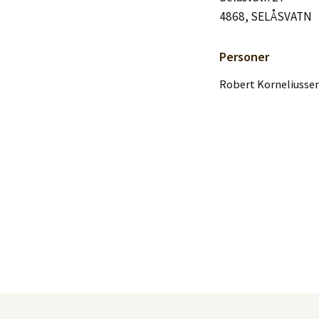
Logg inn
4868, SELÅSVATN
Lag konto
Personer
Robert Korneliussen