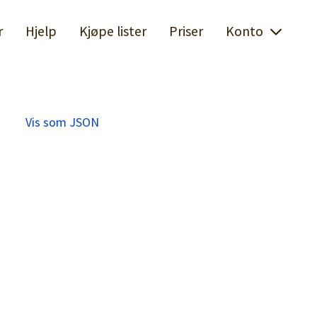
r
Hjelp
Kjøpe lister
Priser
Konto
Vis som JSON