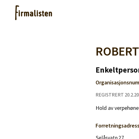
Artikler
ROBERT
Hjelp
Enkeltperso
Organisasjonsnum
Kjøpe lister
REGISTRERT 20.2.2
Priser
Hold av verpehøn
Forretningsadres
Selåsvatn 27