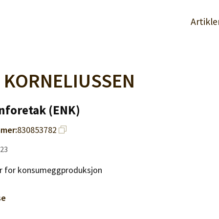
Artikle
 KORNELIUSSEN
nforetak (ENK)
mer:
830853782
023
er for konsumeggproduksjon
se