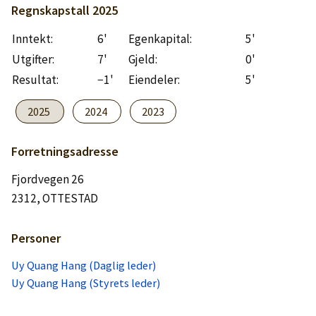
Logg inn
Regnskapstall
2025
Inntekt:
6'
Egenkapital:
5'
Lag konto
Utgifter:
7'
Gjeld:
0'
Resultat:
−1'
Eiendeler:
5'
2025
2024
2023
Forretningsadresse
Fjordvegen 26
2312, OTTESTAD
Personer
Uy Quang Hang (Daglig leder)
Uy Quang Hang (Styrets leder)