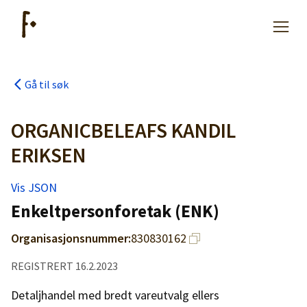
Gå til søk
Artikler
ORGANICBELEAFS KANDIL
Hjelp
ERIKSEN
Vis JSON
Kjøpe lister
Enkeltpersonforetak (ENK)
Priser
Organisasjonsnummer:
830830162
REGISTRERT 16.2.2023
Detaljhandel med bredt vareutvalg ellers