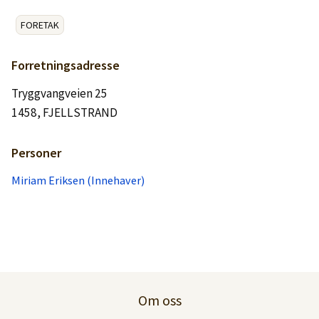
Logg inn
FORETAK
Lag konto
Forretningsadresse
Tryggvangveien 25
1458, FJELLSTRAND
Personer
Miriam Eriksen (Innehaver)
Om oss