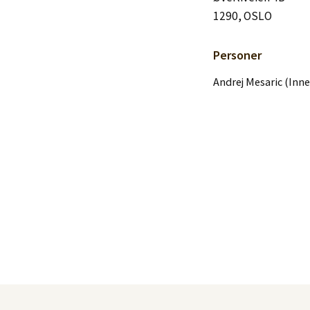
Logg inn
1290, OSLO
Lag konto
Personer
Andrej Mesaric (Inn