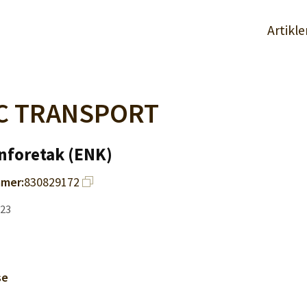
Artikle
C TRANSPORT
nforetak (ENK)
mer:
830829172
023
se