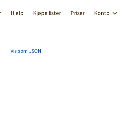
r
Hjelp
Kjøpe lister
Priser
Konto
Vis som JSON