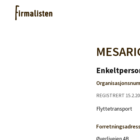
Artikler
MESARI
Hjelp
Enkeltperso
Organisasjonsnum
Kjøpe lister
REGISTRERT 15.2.2
Priser
Flyttetransport
Forretningsadres
Øverliveien 4B