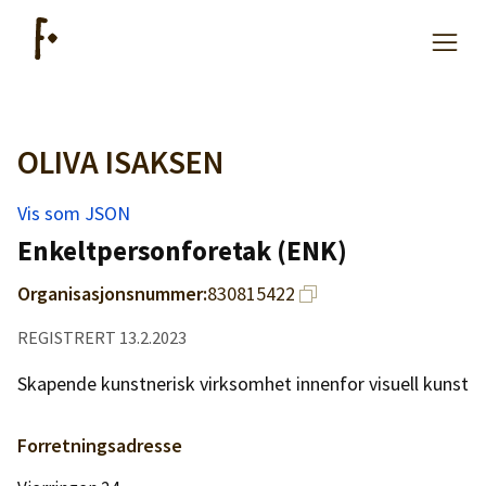
OLIVA ISAKSEN
Artikler
Vis som JSON
Hjelp
Enkeltpersonforetak (ENK)
Organisasjonsnummer:
830815422
Kjøpe lister
REGISTRERT 13.2.2023
Priser
Skapende kunstnerisk virksomhet innenfor visuell kunst
Forretningsadresse