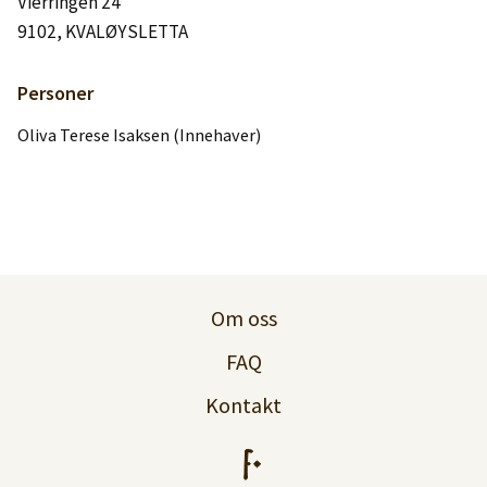
Vierringen 24
Logg inn
9102, KVALØYSLETTA
Lag konto
Personer
Oliva Terese Isaksen (Innehaver)
Om oss
FAQ
Kontakt